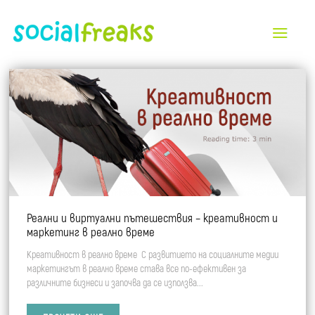
All
Търговски Центрове и Ритейл Паркове
Индустрия и B2B
Автомобилна индустрия
Реални и виртуални пътешествия – креативност и
Недвижими имоти
маркетинг в реално време
Ритейл и Красота
Креативност в реално време С развитието на социалните медии
маркетингът в реално време става все по-ефективен за
Туризъм и Хотели
различните бизнеси и започва да се използва...
Финансов сектор