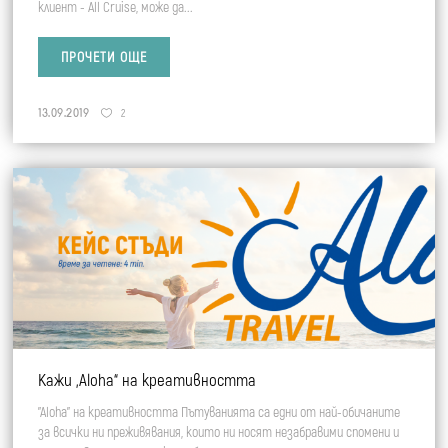
клиент - All Cruise, може да...
ПРОЧЕТИ ОЩЕ
13.09.2019
2
Кажи „Aloha“ на креативността
"Aloha" на креативността Пътуванията са едни от най-обичаните
за всички ни преживявания, които ни носят незабравими спомени и