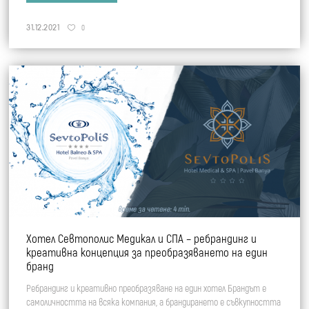
31.12.2021
0
Хотел Севтополис Медикал и СПА – ребрандинг и
креативна концепция за преобразяването на един
бранд
Ребрандинг и креативно преобразяване на един хотел Брандът е
самоличността на всяка компания, а брандирането е съвкупността