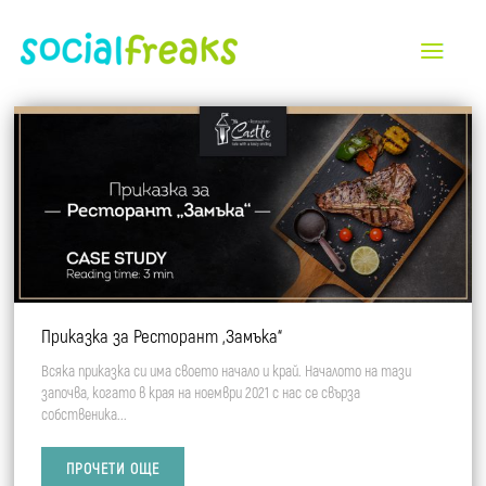
Приказка за Ресторант „Замъка“
Всяка приказка си има своето начало и край. Началото на тази
започва, когато в края на ноември 2021 с нас се свърза
собственика...
ПРОЧЕТИ ОЩЕ