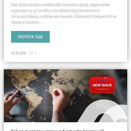
New Wave Holidays е иновативен български бранд, предпочитан
туроператор за почивки и пътувания сред българските
пътешественици и любим наш клиент. Огромното предимствo на
бранда е опцията...
ПРОЧЕТИ ОЩЕ
05.12.2018
1