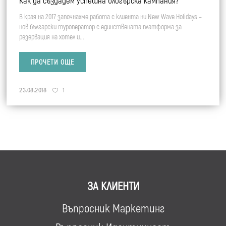
Как да създадем успешна блогърска кампания?
В края на 2017 започнахме работа с клиента ни New Wave Holidays –
нов български туроператор с единствената платформа за
резервация на хотел и...
ПРОЧЕТИ ОЩЕ
23.08.2018
1
ЗА КЛИЕНТИ
Въпросник Маркетинг