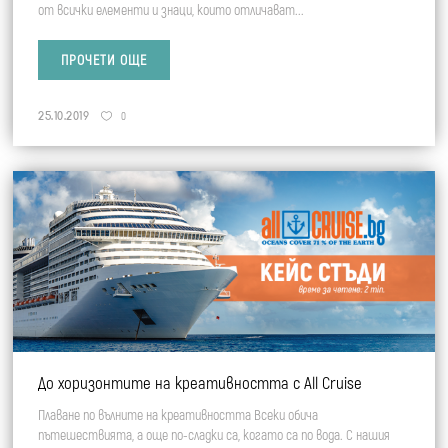
от всички елементи и знаци, които отличават...
ПРОЧЕТИ ОЩЕ
25.10.2019
0
До хоризонтите на креативността с All Cruise
Плаване по вълните на креативността Всеки обича
пътешествията, а още по-сладки са, когато са по вода. С нашия