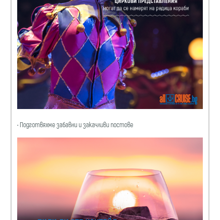
•
Подготвяхме забавни и закачливи постове