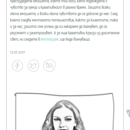
пресъздадете емоцията, която той носи, като подхождате с
чувство за хумор и креативност в реално време. Защото всеки
обича емоцията, и всеки обича чувството да се докосне до нея. След
което следва мечтаното пътешествие, както за клиентите, така
и за нас, зашото сме успели да ги накараме да бленуват, да се
разсмеят и заинтригуват. А за още креативни круизи из дигиталния
свят, ни следете в
Инстаграм
, ще бъде вълнуващо.
13.09.2019