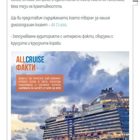
бяха тези на креативността.
Ще ви представим съдържанието, което творим за нашия
дългогодишен клиент –
All Cruise
.
•
Запознавахме аудиторията с интересни факти, свързани с
круизите и круизните кораби