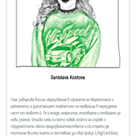
Ganislava Kostova
Галя завършва висше образование в сферата на Маркетинга и
рекламата, a дигиталният маркетинг се превръща в неразделна
част от живота й. Тя е млада, енергична, отговорна и отворена за
нови знания. Описва себе си като човек, който се справя с
трудностите, обича предизвикателствата и се стреми да
постигне всичко, което е поставила за свой фокус.{/bg}{:en}Galq