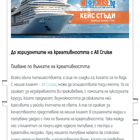
До хоризонтите на креативността с All Cruise
Плаване по вълните на креативността
Всеки обича пътешествията, а още по-сладки са, когато са по вода.
С нашия клиент –
All Cruise
, може да осъществите тази мечта. Те се
грижат за незабравимото ви преживяване, с помощта на луксозните
круизи, които предлагат, възможността да обиколите най-
красивите и райски кътчета на света. А ние се грижим за
качественото представяне на нашия клиент в социалните медии и
пътуваме заедно с тях по вълните на креативността. Така между
нас и клиентът се получи едно чудесно пътуване, с пъстри и
креативни пейзажи. През нашето пътуване небето бе спокойно
синьо, нямаше ветрове, а единствените вълни, които се появяваха,