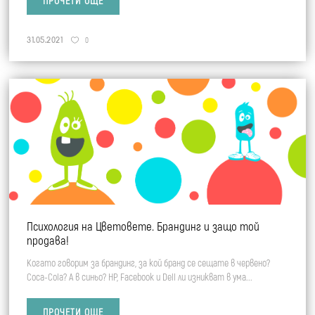
ПРОЧЕТИ ОЩЕ
31.05.2021
0
Психология на Цветовете. Брандинг и защо той
продава!
Когато говорим за брандинг, за кой бранд се сещате в червено?
Coca-Cola? А в синьо? HP, Facebook и Dell ли изникват в ума...
ПРОЧЕТИ ОЩЕ