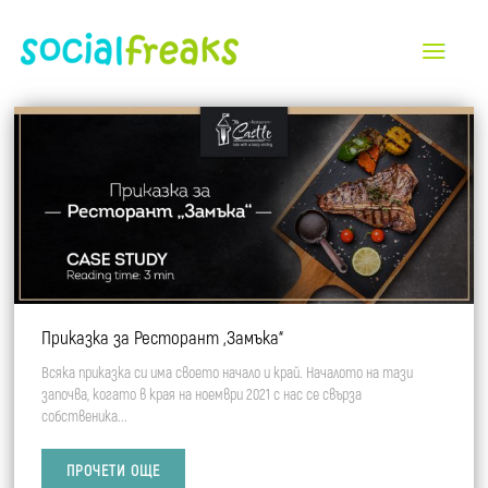
All
Търговски Центрове и Ритейл Паркове
Индустрия и B2B
Автомобилна индустрия
Приказка за Ресторант „Замъка“
Недвижими имоти
Всяка приказка си има своето начало и край. Началото на тази
Ритейл и Красота
започва, когато в края на ноември 2021 с нас се свърза
собственика...
Туризъм и Хотели
ПРОЧЕТИ ОЩЕ
Финансов сектор