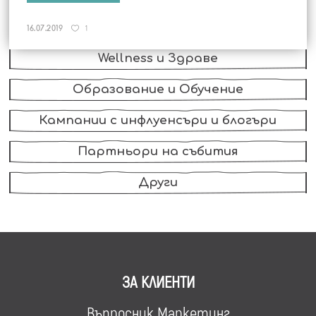
FMCG, Храни и Напитки
16.07.2019
1
Wellness и Здраве
Образование и Обучение
Кампании с инфлуенсъри и блогъри
Партньори на събития
Други
ЗА КЛИЕНТИ
Въпросник Маркетинг