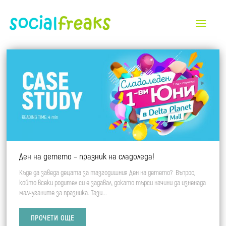
All
Търговски Центрове и Ритейл Паркове
Индустрия и B2B
Автомобилна индустрия
Ден на детето – празник на сладоледа!
Недвижими имоти
Къде да заведа децата за тазгодишния Ден на детето? Въпрос,
Ритейл и Красота
който всеки родител си е задавал, докато търси начини да изненада
малчуганите за празника. Тази...
Туризъм и Хотели
ПРОЧЕТИ ОЩЕ
Финансов сектор