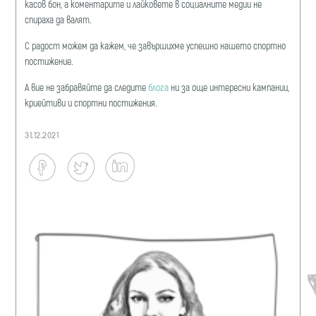
касов бон, а коментарите и лайковете в социалните медии не
спираха да валят.
С радост можем да кажем, че завършихме успешно нашето спортно
постижение.
А вие не забравяйте да следите
блога
ни за още интересни кампании,
криейтиви и спортни постижения.
31.12.2021