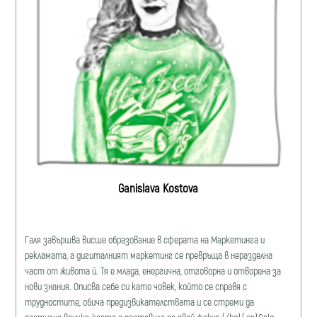
Ganislava Kostova
Галя завършва висше образование в сферата на Маркетинга и
рекламата, a дигиталният маркетинг се превръща в неразделна
част от живота й. Тя е млада, енергична, отговорна и отворена за
нови знания. Описва себе си като човек, който се справя с
трудностите, обича предизвикателствата и се стреми да