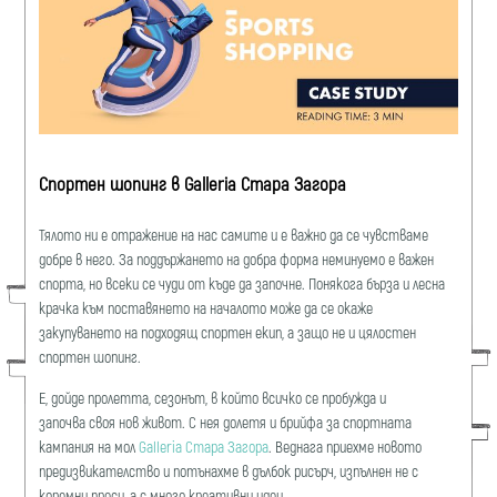
Спортен шопинг в Galleria Стара Загора
Тялото ни е отражение на нас самите и е важно да се чувстваме
добре в него. За поддържането на добра форма неминуемо е важен
спорта, но всеки се чуди от къде да започне. Понякога бърза и лесна
крачка към поставянето на началото може да се окаже
закупуването на подходящ спортен екип, а защо не и цялостен
спортен шопинг.
Е, дойде пролетта, сезонът, в който всичко се пробужда и
започва своя нов живот. С нея долетя и брийфа за спортната
кампания на мол
Galleria Стара Загора
. Веднага приехме новото
предизвикателство и потънахме в дълбок рисърч, изпълнен не с
коремни преси, а с много креативни идеи.