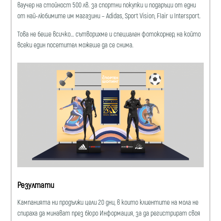
ваучер на стойност 500 лв. за спортни покупки и подаръци от едни
от най-любимите им магазини – Adidas, Sport Vision, Flair и Intersport.
Това не беше всичко… сътворихме и специален фотокорнер, на който
всеки един посетител можеше да се снима.
Резултати
Кампанията ни продължи цели 20 дни, в които клиентите на мола не
спираха да минават през бюро Информация, за да регистрират своя