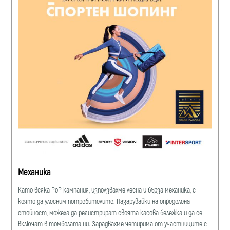
Механика
Като всяка PoP кампания, използвахме лесна и бърза механика, с
която да улесним потребителите. Пазарувайки на определена
стойност, можеха да регистрират своята касова бележка и да се
включат в томболата ни. Зарадвахме четирима от участниците с