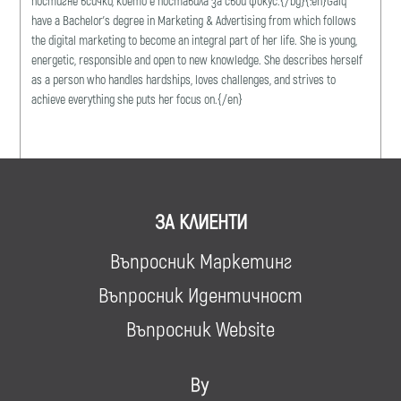
постигне всичко, което е поставила за свой фокус.{/bg}{:en}Galq
have a Bachelor's degree in Marketing & Advertising from which follows
the digital marketing to become an integral part of her life. She is young,
energetic, responsible and open to new knowledge. She describes herself
as a person who handles hardships, loves challenges, and strives to
achieve everything she puts her focus on.{/en}
ЗА КЛИЕНТИ
Въпросник Маркетинг
Въпросник Идентичност
Въпросник Website