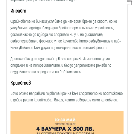
Инсайт
Фрийковете не винаги успяваме да намерим време за спорт, но не
загубихме надежда. След един брейнсторм и няколко упражнения,
достигнахме до извода, че спортът ни учи на дисциплина,
себеопознаване и формира у нас качества като себеуважение и най-
вече уважение към другите, толерантност и отговорност.
Достигайки до този инсайт, в нас се прояви желанието да го
споделим и на потребителите, и бързо запретнахме ръкави по
създаването на поредната ни PoP кампания.
Криейтив
Вече бяхме направили първата крачка към спортното ни постижение
и дойде ред на криейтива… визия, която говореше сама за себе си.