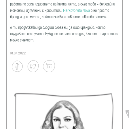
работа по организирането на кампанията, а след това – безкрайни
моменти, изпълнени с криейтиви.
Markovo Vita Nova
е не просто
бранд, а дом-мечта, който очакваше своите нови обитатели.
А ти продължавай да следиш блога ни, за още брандове, които
създаваме от нулата. Нуждаем се само от идея, клиент – партньор и
малко смелост.
18.07.2022