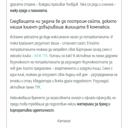
другата страна – виждаш красивия Пловдив. Така се роди и слогана –
межу града и планината.
Следващата ни задача бе да построим сайта, докато
нашия клиент довършваше жилищата в комплекса.
Искахме уебсайта да бъде максимално лесен за потребителите. И
така крайният резултат беше – стегнат сайт, в който
потребителите можеха да направят своя виртуален оглед само с
няколко клика –
ВИЖ ТУК
. Питаш се как? В активния ни панел дадохме
възможност на потребителите да разгледат възможностите за
нов дом, които предлагаме – апартаменти и градски къщи. Само с
един клик, можеха да опознаят своя бъдещ нов дом – разпределение на
етажи и стаи, квадратура и всяка друга подробност. Разгледай
активния панел
ТУК
.
Наближаваше времето за агресивната онлайн и офлайн офанзива, но
преди това трябваше да подготвим някои
материали за бранд и
корпоративна идентичност.
Каталог