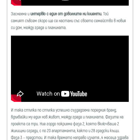
Заснехме и
интервю с един от доволните ни клиенти.
Той
самият съвсем скоро ще се настани със своето семейство в новия
си дом, между града и планината.
И така стъпка по стъпка успешно създадохме поредния бранд,
вдъхвайки му един нов живот, между града и планината. Фазите на
проекта са три. Ние гордо покрихме фаза 2, която включваше 2
жилищни сгради, с по 20 апартамента, както и 28 градски къщи.
Фаза 3 – предстои. И така времето направо излетя…4 месеца здрава