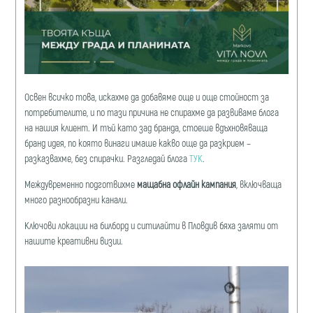
Освен всичко това, искахме да добавяме още и още стойност за
потребителите, и по тази причина не спирахме да развиваме блога
на нашия клиент. И тъй като зад бранда, стоеше вдъхновяваща
бранд идея, по която винаги имаше какво още да разкрием –
разказвахме, без спирачки. Разгледай блога
ТУК
.
Междувременно подготвихме
мащабна офлайн кампания
, включваща
много разнообразни канали.
Ключови локации на билборд и ситилайти в Пловдив бяха заляти от
нашите креативни визии.