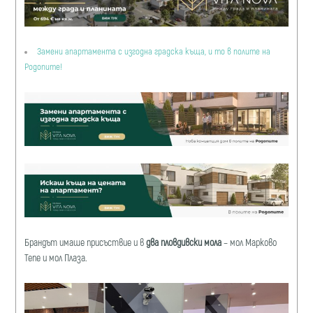
Замени апартамента с изгодна градска къща, и то в полите на
Родопите!
Брандът имаше присъствие и в
два плoвдивски мола
– мол Марково
Тепе и мол Плаза.