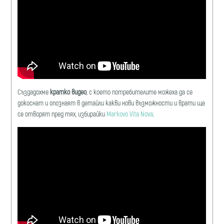
Създадохме
кратко видео
, с което потребителите можеха да се
докоснат и опознаят в детайли какви нови възможности и врати ще
се отворят пред тях, избирайки
Markovo Vita Nova
.