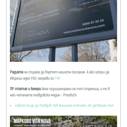
Радиата
не спираха да въртят нашите послания. А ако искаш да
хвърлиш едно УХО, направи го
ТУК
ПР статия и банери
бяха позиционирани на топ страница, и то в
най-четената пловдивска медия – Plovdiv24.
Съвсем близо до Пловдив: Нов жилищен комплекс от затворен тип