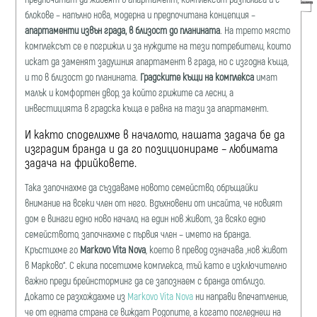
блокове – напълно
нова, модерна и предпочитана концепция –
апартаменти извън града, в близост до планината
. На трето място
комплексът се е погрижил и за нуждите на тези потребители, които
искат да заменят задушния апартамент в града, но с изгодна къща,
и то в близост до планината.
Градските къщи на комплекса
имат
малък и комфортен двор, за който грижите са лесни, а
инвестицията в градска къща е равна на тази за апартамент.
И както споделихме в началото, нашата задача бе да
изградим бранда и да го позиционираме – любимата
задача на фрийковете.
Така започнахме да създаваме новото семейство, обръщайки
внимание на всеки член от него. Вдъхновени от инсайта, че новият
дом е винаги едно ново начало, на един нов живот, за всяко едно
семейството, започнахме с първия член – името на бранда.
Кръстихме го
Markovo Vita Nova
, което в превод означава „нов живот
в Марково“. С екипа посетихме комплекса, тъй като е изключително
важно преди брейнсторминг да се запознаем с бранда отблизо.
Докато се разхождахме из
Markovo Vita Nova
ни направи впечатление,
че от едната страна се виждат Родопите, а когато погледнеш на