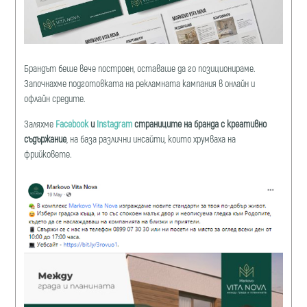
Брандът беше вече построен, оставаше да го позиционираме.
Започнахме подготовката на рекламната кампания в онлайн и
офлайн средите.
Заляхме
Facebook
и
Instagram
страниците на бранда с креативно
съдържание
, на база различни инсайти, които хрумваха на
фрийковете.