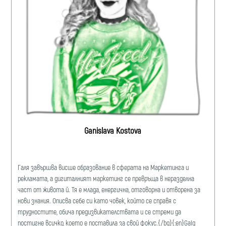
Ganislava Kostova
Галя завършва висше образование в сферата на Маркетинга и
рекламата, a дигиталният маркетинг се превръща в неразделна
част от живота й. Тя е млада, енергична, отговорна и отворена за
нови знания. Описва себе си като човек, който се справя с
трудностите, обича предизвикателствата и се стреми да
постигне всичко, което е поставила за свой фокус.{/bg}{:en}Galq