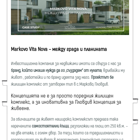
Markovo Vita Nova – между града и планината
Инвестиционна компания за недвижими имоти се свърза с нас за
бранд, който имаше нужда да го „създадем“ от нулата
, вдъхвайки му
живот , работейки и по бранд идеята зад него.
Проектът бе
жилищен комплекс от затворен тип в с.Марково, Пловдив.
Концепцията не е за просто поредния жилищен
комплекс, а за иновативна за Пловдив концепция за
живеене.
За обичащите да живеят нашироко, комплексът предлага така
наречените
самостоятелни къщи
, р
азположеи на площ от 250 кв.м.
–
на два етажа, с голям двор. За тези, които са традиционалисти и
предпочитат да живеят в апартамент, комплексът разполага и с