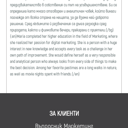
предизвикателство в собствения си път на усъвършенстване. Би се
определила като много отговорен и аналитичен човек, който винаги
поглежда от всяка страна на нещата, за да вземе най-доброто
решение. Сред любимите й развлечения са дълга разходка сред
природата, както и филмовите вечери, прекарани с приятели.{/bg}
{:en}Maria completed her higher education in the field of Marketing, where
she realized her passion for digital marketing. She is a person with a huge
interest in new knowledge and accepts every task as a challenge in her
own path of improvement. She would define herself as a very responsible
and analytical person who always looks from every side of things to make
the best decision. Among her favorite pastimes are a long walks in nature,
as well as movie nights spent with friends.{/en}
ЗА КЛИЕНТИ
Въпросник Маркетинг