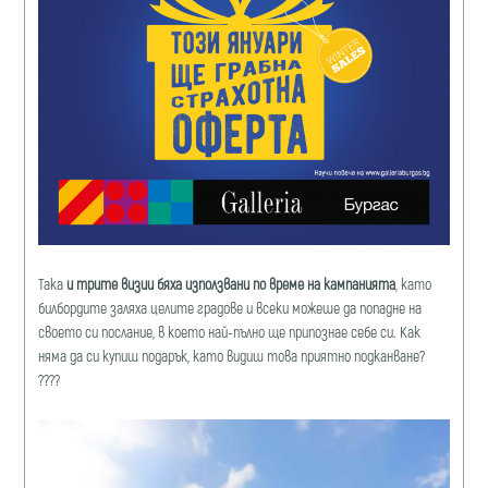
Така
и трите визии бяха използвани по време на кампанията
, като
билбордите заляха целите градове и всеки можеше да попадне на
своето си послание, в което най-пълно ще припознае себе си. Как
няма да си купиш подарък, като видиш това приятно подканване?
????