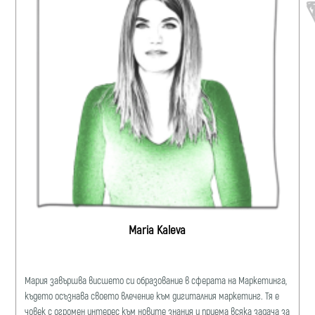
Maria Kaleva
Мария завършва висшето си образование в сферата на Маркетинга,
където осъзнава своето влечение към дигиталния маркетинг. Тя е
човек с огромен интерес към новите знания и приема всяка задача за