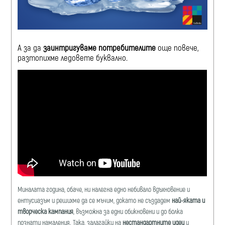
А за да
заинтригуваме потребителите
още повече,
разтопихме ледовете буквално.
Миналата година, обаче, ни налегна едно небивало вдъхновение и
ентусиазъм и решихме да се мъчим, докато не създадем
най-яката и
творческа кампания
, възможна за едни обикновени и до болка
познати намаления. Така, залагайки на
нестандартните идеи
и