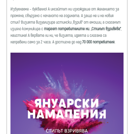
Избухнахме – буквално! А инсайтът ни изхождаше от желанието за
промяна, свързано с началото на годината. А защо не и на новия
стил? Визията визуализира истински „взрив“ от емоции, а слоганът
изцяло комуникира с
таргет потребителите ни
.
„Стилът взривява“
,
наистина! А вярвате ли ни, че визията, идеята и слогана са
направени само за 2 часа. А достигна до над
70 000 потребителя
.