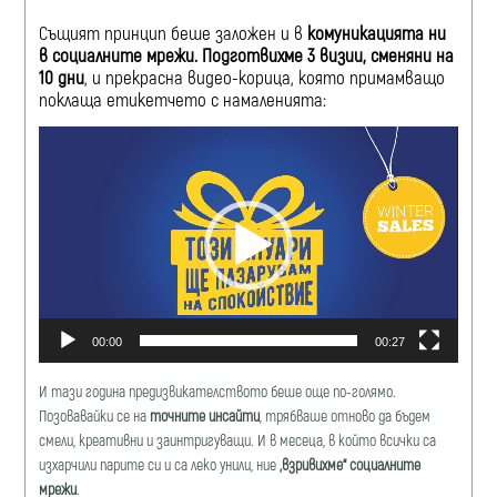
Същият принцип беше заложен и в
комуникацията ни
в социалните мрежи. Подготвихме 3 визии, сменяни на
10 дни
, и прекрасна видео-корица, която примамващо
поклаща етикетчето с намаленията:
Видео
00:00
00:27
И тази година предизвикателството беше още по-голямо.
Позовавайки се на
точните инсайти
, трябваше отново да бъдем
смели, креативни и заинтригуващи. И в месеца, в който всички са
изхарчили парите си и са леко унили, ние
„взривихме“ социалните
мрежи
.