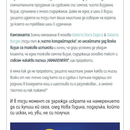
съмнителните прозрения се сдобихме със семпла, чисто визуално,
визия, изпълнена с много съдържание. Даже не една, а цели 3 визии,
защото идеята ни този път беше наистина да говорим на хората,
за което ни трябваха цели 3 изречения.
Кампанията
Зимни намаления в молове
Galleria Stara Zagora
&
Galleria
Burgas
този път
е „чисто копирайтърска“
,
но инсайтите зад всяка
визия са толкова истински
и лични, че дори успяхме да убедим
клиента, че една толкова семпла визия, съдържаща основно текст и
съвсем никакви писъци „НАМАЛЕНИЯ!!!“
, ще проработи.
А няма как да не проработи, защото наистина знаем какво си мисли
всеки от нас точно след като се е сдобил с купчина подаръци от
роднини в коледната нощ и щастливо ги е разопаковал… а именно
„Честно ли пак пижама?“
И в този момент се заражда искрата на намерението
да си купиш ей сега, след Нова Година, подаръка, който
си искал, но, уви, не си получил: