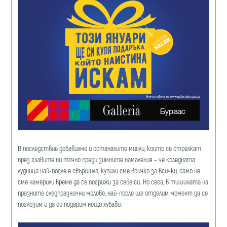
В последствие добавихме и останалите мисли, които се стрелкат
през главите ни точно преди зимните намаления – че коледната
лудница най-после е свършила, купили сме всичко за всички, само не
сме намерили време да се погрижи за себе си. Но сега, в тишината на
празните следпразнични молове, най-после ще отделим момент да се
поглезим и да си подарим нещо хубаво: