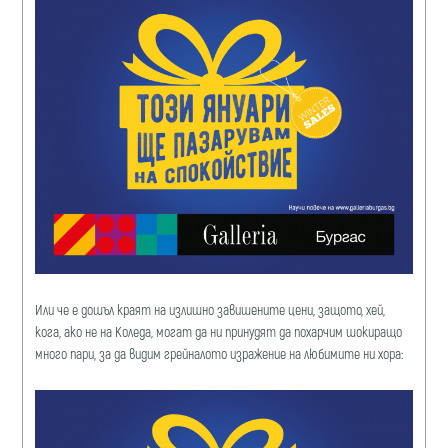
Или че е дошъл краят на излишно завишените цени, защото, хей,
кога, ако не на Коледа, могат да ни принудят да похарчим шокиращо
много пари, за да видим грейналото изражение на любимите ни хора: