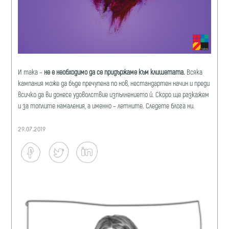
И така –
не е необходимо да се придържаме към клишетата.
Всяка
кампания може да бъде пречупена по нов, нестандартен начин и преди
всичко да ви донесе удоволствие изпълнението й. Скоро ще разкажем
и за топлите намаления, а именно – летните. Следете блога ни.
29.07.2019