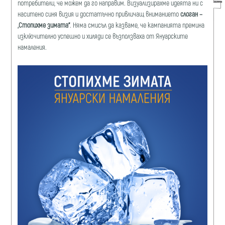
потребители, че можем да го направим. Визуализирахме идеята ни с
наситено синя визия и достатъчно привличащ вниманието
слоган –
„Стопихме зимата“
. Няма смисъл да казваме, че кампанията премина
изключително успешно и хиляди се възползваха от Януарските
намаления.