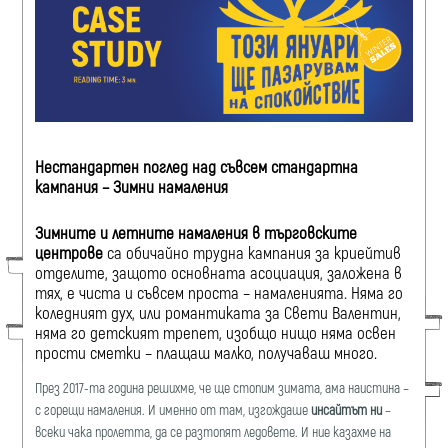
Нестандартен поглед над съвсем стандартна
кампания – Зимни намаления
Зимните и летните намаления
в търговските
центрове
са обичайно трудна кампания за криейтив
отделите, защото основната асоциация, заложена в
тях, е чиста и съвсем проста – намаленията. Няма го
коледният дух, или романтиката за Свети Валентин,
няма го детският трепет, изобщо нищо няма освен
прости сметки – плащаш малко, получаваш много.
През 2017-та година решихме, че ще стопим зимата, ама наистина –
с горещи намаления. И именно от там, изгождаше
инсайтът ни
–
всеки чака пролетта, да се разтопят ледовете. И ние казахме на