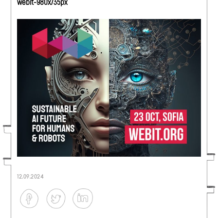
webit-980x735px
12.09.2024