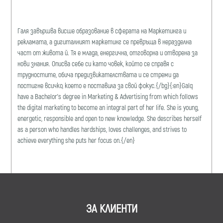
Галя завършва висше образование в сферата на Маркетинга и
рекламата, a дигиталният маркетинг се превръща в неразделна
част от живота й. Тя е млада, енергична, отговорна и отворена за
нови знания. Описва себе си като човек, който се справя с
трудностите, обича предизвикателствата и се стреми да
постигне всичко, което е поставила за свой фокус.{/bg}{:en}Galq
have a Bachelor's degree in Marketing & Advertising from which follows
the digital marketing to become an integral part of her life. She is young,
energetic, responsible and open to new knowledge. She describes herself
as a person who handles hardships, loves challenges, and strives to
achieve everything she puts her focus on.{/en}
ЗА КЛИЕНТИ