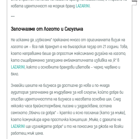
новата идентичност на модния бранд
LAZARINI
.
***
Започнахме от Логото и Слоугъна
Не искахме да „избягаме“ прекалено много от оригиналната визия на
логото им – все пак брандът е на българския пазар от 21 години. Това,
което направихме беше да опростим максимално дизайна на логото,
като същевременно запазихме емблемaтичната извивка на „R“ в
LAZARINI
, както и основните брандови цветове – черно, червено и
бяло.
Знаейки целите на бизнеса да достигне до нова и по-млада
аудитория започнахме да мъдруваме за нов слоугън, който добре би
описвал идентичността на бизнеса и неговата основна цел. След
няколко часа брейнстормване, писане и задраскване, остана
семплото „Облечи се добре“ – кратко и ясно послание (като за мъже),
което комуникира една простичка концепция: „Мъже, с дрехите на
LAZARINI
ще изглеждате добре“ и то на поносима за джоба на всеки
работещ мъж цена.