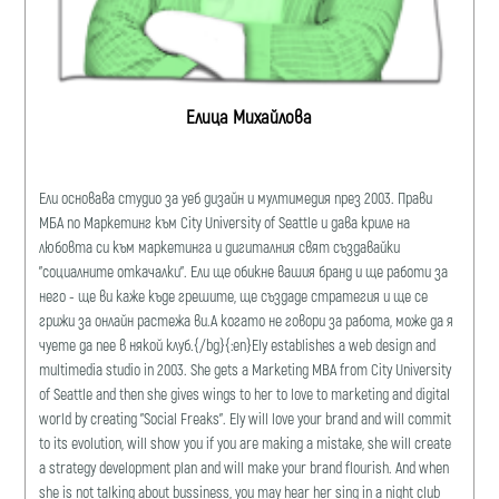
Елица Михайлова
Ели основава студио за уеб дизайн и мултимедия през 2003. Прави
МБА по Маркетинг към City University of Seattle и дава криле на
любовта си към маркетинга и дигиталния свят създавайки
"социалните откачалки". Ели ще обикне вашия бранд и ще работи за
него - ще ви каже къде грешите, ще създаде стратегия и ще се
грижи за онлайн растежа ви.А когато не говори за работа, може да я
чуете да пее в някой клуб.{/bg}{:en}Ely establishes a web design and
multimedia studio in 2003. She gets a Marketing MBA from City University
of Seattle and then she gives wings to her to love to marketing and digital
world by creating "Social Freaks". Ely will love your brand and will commit
to its evolution, will show you if you are making a mistake, she will create
a strategy development plan and will make your brand flourish. And when
she is not talking about bussiness, you may hear her sing in a night club