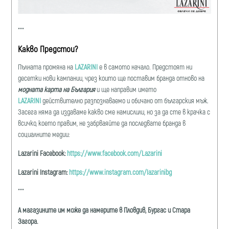
***
Какво Предстои?
Пълната промяна на
LAZARINI
е в самото начало. Предстоят ни
десетки нови кампании, чрез които ще поставим бранда отново на
модната карта на България
и ще направим името
LAZARINI
действително разпознаваемо и обичано от българския мъж.
Засега няма да издаваме какво сме намислили, но за да сте в крачка с
всичко, което правим, не забрваяйте да последвате бранда в
социалните медии:
Lazarini Facebook:
https://www.facebook.com/Lazarini
Lazarini Instagram:
https://www.instagram.com/lazarinibg
***
А магазините им може да намерите в Пловдив, Бургас и Стара
Загора.