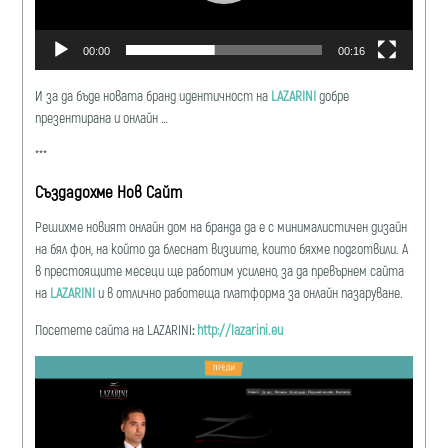
00:00
00:16
И за да бъде новата бранд идентичност на
LAZARINI
добре
презентирана и онлайн …
***
Създадохме Нов Сайт
Решихме новият онлайн дом на бранда да е с минималистичен дизайн
на бял фон, на който да блеснат визиите, които бяхме подготвили. А
в престоящите месеци ще работим усилено, за да превърнем сайта
на
LAZARINI
и в отлично работеща платфoрма за онлайн пазаруване.
Посетете сайта на LAZARINI
:
http://lazarini.eu