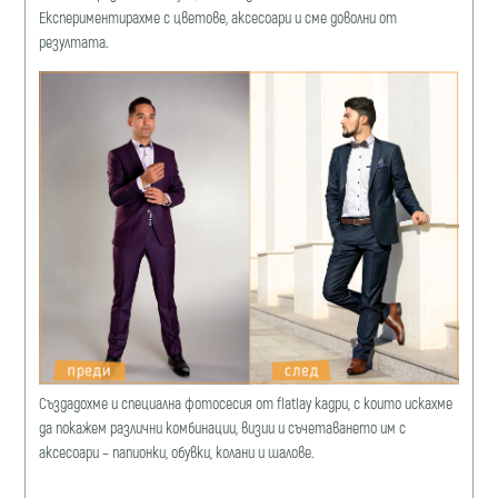
Експериментирахме с цветове, аксесоари и сме доволни от
резултата.
Създадохме и специална фотосесия от flatlay кадри, с които искахме
да покажем различни комбинации, визии и съчетаването им с
аксесоари – папионки, обувки, колани и шалове.