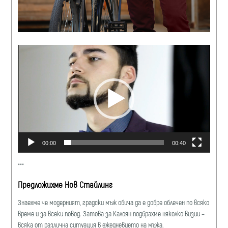
Видео
00:00
00:40
***
Предложихме Нов Стайлинг
Знаехме че модерният, градски мъж обича да е добре облечен по всяко
време и за всеки повод. Затова за Калоян подбрахме няколко визии –
всяка от различна ситуация в ежедневието на мъжа.