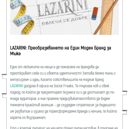
LAZARINI: Преобразяването на Един Моден Бранд за
Мъже
Едно от любимите ни неща е да помагаме на брандове да
преоткриват себе си и своята идентичност! Затова бяхме пълни с
ентусизаъм и идеи, когато собствениците на модния бранд
LAZARINI
дойдоха в офиса на Social Freaks. Те търсеха нов и свеж
подход, по който да презентират бизнеса си и да достигнат до по-
млада аудитория, а ние приехме предизвикателството да бъдем
тяхната криейтив агенция – да създадем стратегия за бъдещото
им развитие и изцяло да трансформираме бранда и начина, по който
хората го възприемат.
Ето и кратък пътепис на нашето бранд пътешествие, в търсене на