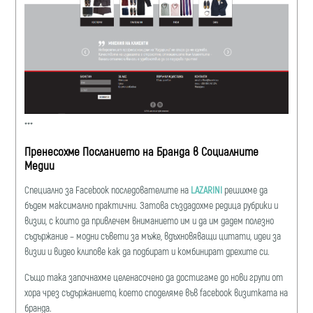
***
Пренесохме Посланието на Бранда в Социалните
Медии
Специално за Facebook последователите на
LAZARINI
решихме да
бъдем максимално практични. Затова създадохме редица рубрики и
визии, с които да привлечем вниманието им и да им дадем полезно
съдържание – модни съвети за мъже, вдъхновяващи цитати, идеи за
визии и видео клипове как да подбират и комбинират дрехите си.
Също така започнахме целенасочено да достигаме до нови групи от
хора чрез съдържанието, което споделяме във facebook визитката на
бранда.