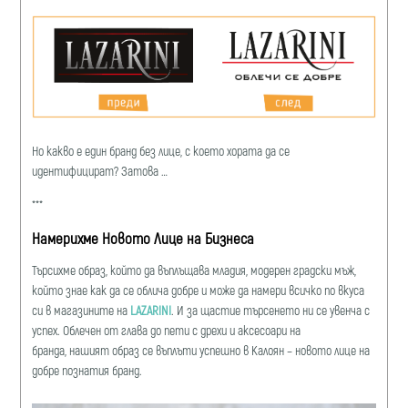
Но какво е един бранд без лице, с което хората да се
идентифицират? Затова …
***
Намерихме Новото Лице на Бизнеса
Търсихме образ, който да въплъщава младия, модерен градски мъж,
който знае как да се облича добре и може да намери всичко по вкуса
си в магазините на
LAZARINI
.
И за щастие търсенето ни се увенча с
успех. Облечен от глава до пети с дрехи и аксесоари на
бранда, нашият образ се въплъти успешно в Калоян – новото лице на
добре познатия бранд.