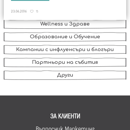
FMCG, Храни и Напитки
23.06.2016
15
Wellness и Здраве
Образование и Обучение
Кампании с инфлуенсъри и блогъри
Партньори на събития
Други
ЗА КЛИЕНТИ
Въпросник Маркетинг