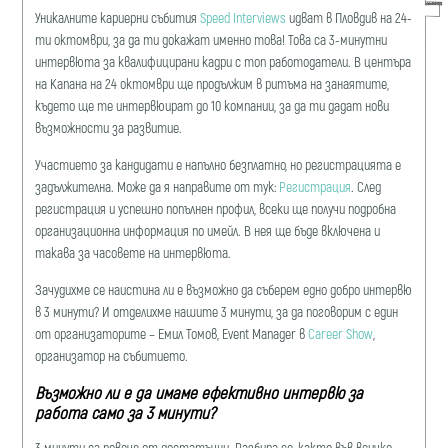
Уникалните кариерни събития
Speed Interviews
идват в Пловдив на 24-
ти октомври, за да ти докажат именно това! Това са 3-минутни
интервюта за квалифицирани кадри с топ работодатели. В центъра
на Капана на 24 октомври ще продължим в ритъма на занаятите,
където ще те интервюират до 10 компании, за да ти дадат нови
възможности за развитие.
Участието за кандидати е напълно безплатно, но регистрацията е
задължителна. Може да я направите от тук:
Регистрация
. След
регистрация и успешно попълнен профил, всеки ще получи подробна
организационна информация по имейл. В нея ще бъде включена и
такава за часовете на интервюта.
Зачудихме се наистина ли е възможно да съберем едно добро интервю
в 3 минути? И отделихме нашите 3 минути, за да поговорим с един
от организаторите – Емил Томов, Event Manager в
Career Show
,
организатор на събитието.
Възможно ли е да имаме ефективно интервю за
работа само за 3 минути?
3 минути са повече от достатъчни. Разбира се, както във всичко,