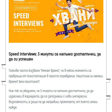
Speed Interviews: 3 минути са напълно достатъчни, за
да си успешен
Толкова често казваме “Нямам време”, че в някои моменти се
превръща от констатация в просто оправдание. Наистина ли нямаш
време? Ама наистина?!
Ние пък се убедихме, че 3 минути са напълно достатъчни, за да
израснеш в кариерата, да се запознаеш с нови интересни
възможности, а защо не да направиш промяната, от която имаш
нужда.