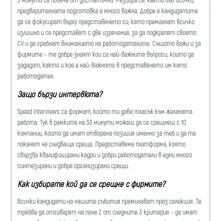
предварителната подготовка е много важна. Добре е кандидатите
да се фокусират върху представянето си, като премахнат всичко
излишно и се представят с две изречения, за да подкрепят своето
CV и да грабнат вниманието на работодателите. Същото важи и за
фирмите – те добре знаят кои са най-важните въпроси, които да
зададат, както и кое е най-важното в представянето им като
работодател.
Защо бързи интервюта?
Speed Interviews са формат, който ти дава тласък към желаната
работа. Тук в рамките на 30 минути можеш да се срещнеш с 10
компании, които да имат отворена позиция именно за теб и да те
поканят на следваща среща. Предоставяме платформа, която
свързва квалифицирани кадри и добри работодатели в едни много
синтезирани и добре организирани срещи.
Как избирате кой да се срещне с фирмите?
Всички кандидати на нашите събития преминават през селекция. Те
трябва да отговарят на поне 2 от следните 3 критерия – да имат