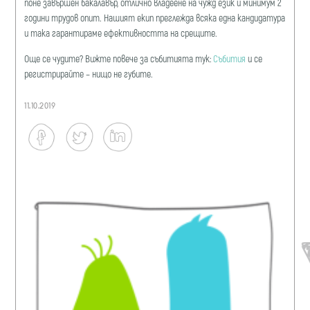
поне завършен бакалавър, отлично владеене на чужд език и минимум 2
години трудов опит. Нашият екип преглежда всяка една кандидатура
и така гарантираме ефективността на срещите.
Още се чудите? Вижте повече за събитията тук:
Събития
и се
регистрирайте – нищо не губите.
11.10.2019