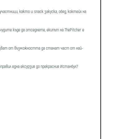
астници, както и: snack закуска, обяд, коктейл на
удите къде да отседнете, екипът на ThePitcher е
олзват от възможността да станат част от най-
аправил една ексурзия до прекрасния Истанбул?