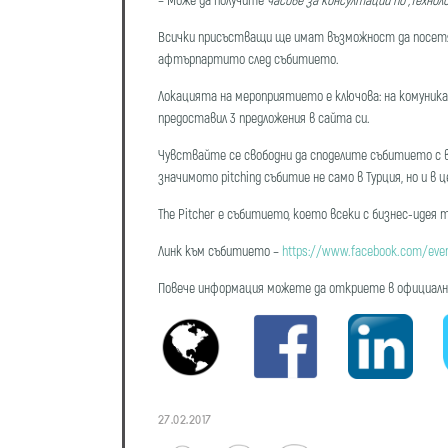
Всички присъстващи ще имат възможност да посетят р
афтърпартито след събитието.
Локацията на мероприятието е ключова: на комуникат
предоставил 3 предложения в сайта си.
Чувствайте се свободни да споделите събитието с 
значимото pitching събитие не само в Турция, но и в ц
The Pitcher е събитието, което всеки с бизнес-идея 
Линк към събитието –
https://www.facebook.com/eve
Повече информация можете да откриете в официалн
27.02.2017