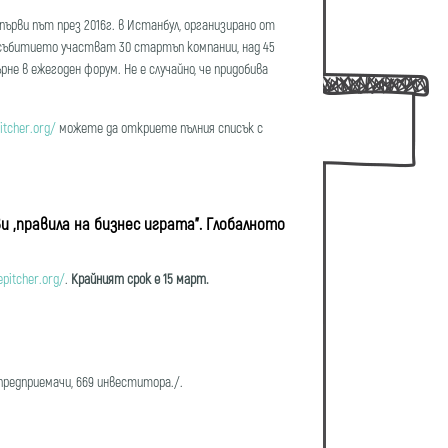
първи път през 2016г. в Истанбул, организирано от
а събитието участват 30 стартъп компании, над 45
е в ежегоден форум. Не е случайно, че придобива
itcher.org/
можете да откриете пълния списък с
„правила на бизнес играта”. Глобалното
epitcher.org/
.
Крайният срок е 15 март.
6 предприемачи, 669 инвеститора./.