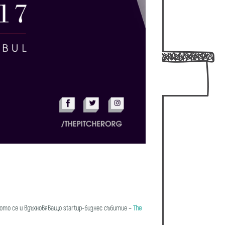
то се и вдъхновяващо startup-бизнес събитие –
The