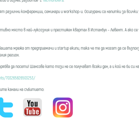
азлични конференции, семинари и workshop-и. Осигурени са напитки за всички уч
ивно място в най-луксозния и престижен квартал в Истанбул – Левент. А ако се ч
вашата мрежа от предприемачи и startup екипи, така че те да могат да се възп
елия регион.
трябва да посети! Шансове като този не се получават всеки ден, а и кой не би си н
nts/703265826503253/
ите канали на събитието: