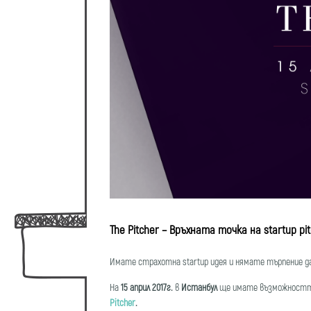
The Pitcher – Връхната точка на startup pi
Имате страхотна startup идея и нямате търпение д
На
15 април 2017г.
в
Истанбул
ще имате възможността 
Pitcher
.