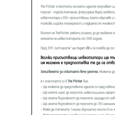
The Pitcher е мястото, на което идеите получават ш
Insprad – турска компания, фокусирана върху инова
инвеститора и 250+ присъстващи, което обуславя и г
толкова широка популярност и подкрепа от множест
Екипът на ThePitcher работи усилено, за да привлеч
имената на инвеститорите от 2016 година.
През 2017 „питчърите” ще бъдат
20
и се очаква да се
Всички присъстващи инвеститори ще търс
им мислене е предпоставка те да са отво
Записването за събитието вече започна.
Можете да 
А с участието си в
The Pitcher
вие:
– Ще можете да представите идеите си пред повеч
– Ще имате шанс да получите
инвестиционни оферт
– Ще имате възможност да получите
награда
от инв
– Ще имате възможност да получите до
75% намален
– Може да спечелите
1 месец безплатно място в co-
– Може да получите
часове за консултации по „Технол