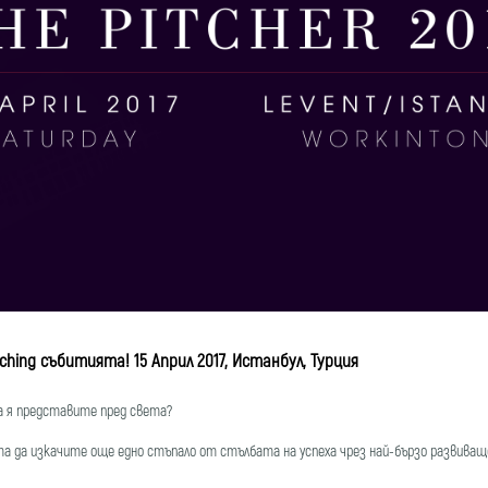
tching събитията! 15 Април 2017, Истанбул, Турция
а я представите пред света?
да изкачите още едно стъпало от стълбата на успеха чрез най-бързо развиващо