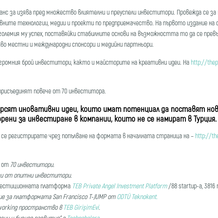
анс за изява пред множество влиятелни и преуспели инвеститори. Провежда се за 
тивните технологии, медии и проекти по предприемачество. На първото издание н
олемия му успех, поставяйки стабилните основи на възможността то да се превърн
во местни и международни спонсори и медийни партньори.
е огромния брой инвеститори, както и майсторите на креативни идеи. На
http://thep
 присъединят повече от 70 инвеститора.
ят иновативни идеи, които имат потенциал да поставят нови 
рени за инвестиране в компании, които не се намират в Турция.
се регистрирате чрез попълване на формата в началната страница на –
http://th
е от
70 инвеститори.
и от опитни инвеститори.
естиционната платформа
TEB Private Angel Investment Platform
/88 startup-а, 381
ие за платформата San Francisco T-JUMP от
ODTÜ Teknokent.
working пространство в
TEB GirişimEvi
.
огии и бизнес развитие” с
Technoholera
.