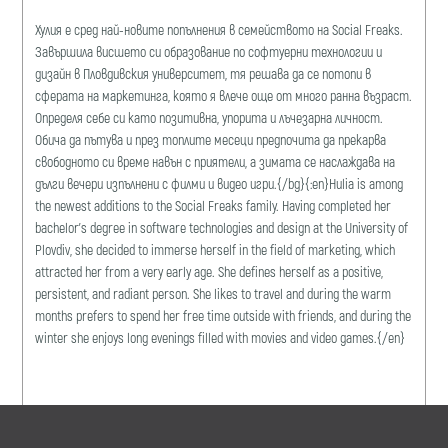
Хулия е сред най-новите попълнения в семейството на Social Freaks.
Завършила висшето си образование по софтуерни технологии и
дизайн в Пловдивския университет, тя решава да се потопи в
сферата на маркетинга, която я влече още от много ранна възраст.
Определя себе си като позитивна, упорита и лъчезарна личност.
Обича да пътува и през топлите месеци предпочита да прекарва
свободното си време навън с приятели, а зимата се наслаждава на
дълги вечери изпълнени с филми и видео игри.{/bg}{:en}Hulia is among
the newest additions to the Social Freaks family. Having completed her
bachelor's degree in software technologies and design at the University of
Plovdiv, she decided to immerse herself in the field of marketing, which
attracted her from a very early age. She defines herself as a positive,
persistent, and radiant person. She likes to travel and during the warm
months prefers to spend her free time outside with friends, and during the
winter she enjoys long evenings filled with movies and video games.{/en}