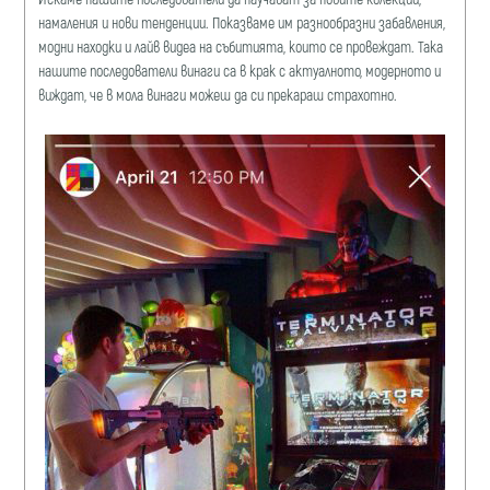
намаления и нови тенденции. Показваме им разнообразни забавления,
модни находки и лайв видеа на събитията, които се провеждат. Така
нашите последователи винаги са в крак с актуалното, модерното и
виждат, че в мола винаги можеш да си прекараш страхотно.