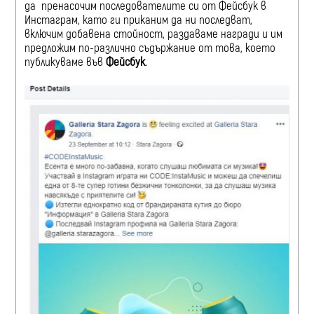
да
пренасочим последователите си от Фейсбук в
Инстаграм, като ги приканим да ни последват,
включим добавена стойност, раздаваме награди и им
предложим по-различно съдържание от това, което
публикуваме във
Фейсбук
.