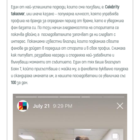
Един от най-успешните подходи, които сме ползвали, е:
Celebrity
takeover
, или иначе казано – популярна личност, която управлява
профила на бранда за определен период от време, като е уведомила
фен базата си. По този начин гледаемостта на сторитата се
покачва двойно, а последователите започват да ни следват с
интерес. Поканихме известни влогъри, които подканиха своите
фенове да дойдат в поредица от сторита и в своя профил. Снимаха
как пътуват, раздаваха награди и споделяха най-забавните и
вълнуващи моменти от събитието. Един от тях беше влогърът
Боян Т, който присъстваше с майка му, а феновете буквално полудяха
и скандираха имената им, а нашите последователи се увеличиха със
100
за ден.