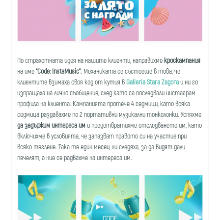
По страхотната идея на нашите клиенти, направихме
кроскампания
на име
“Code:
InstaMusic”.
Механиката се състоеше в това, че
клиентите взимаха своя код от кутия в
Galleria Stara Zagora
и ни го
изпращаха на лично съобщение, след като са последвали инстаграм
профила на клиента. Кампанията протeче 4 седмици, като всяка
седмица раздавахме по 2 портативни музикални тонколонки. Успяхме
да задържим интереса им
и предотвратихме отследването им, като
включихме в условията, че запазват правото си на участие при
всяко теглене. Така те един месец ни следяха, за да видят дали
печелят, а ние се радвахме на интереса им.