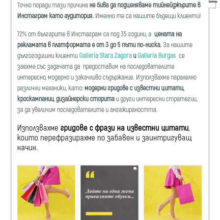
Точно поради тази причина
не бива да подценяваме тийнейджърите в
Инстаграм като аудитория.
Именно те са нашите бъдещи клиенти!
72% от българите в Инстаграм са под 35 години, а
цената на
рекламата в платформата е от 3 до 5 пъти по-ниска.
За нашите
дългогодишни клиенти
Galleria Stara Zagora
и
Galleria Burgas
се
заехме със задачата да предоставим на последователите
интересно, модерно и закачливо съдържание. Използвахме паралелно
различни механики, като:
модерни гридове с известни цитати,
кроскампании, дизайнерски сторита
и други интересни стратегии,
за да увеличим последователите и ангажираността.
Използвахме
гридове с фрази на известни цитати
,
които перефразирахме по забавен и заинтригуващ
начин.