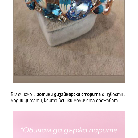
Включихме и
готини дизайнерски сторита
с известни
модни цитати, които всички момичета обожават.