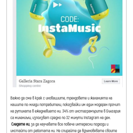
Важно да сме в крак с иновациите, трендовете и желанията на
нашите по-млади потребители, показвайки им един модерен прочит
на рутината в ежедневието ни. 34% от инстаграмърите в България
са милениъли, използват средно по 32 минути Instagram на ден.
Следете ни
, за да научавате все повече интересни подходи и
инстайти от работата ни. Не спирайте да вдъхновявате своите