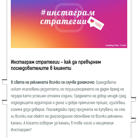
Инстаграм стратегии – как да превърнем
последователите в клиенти
В света на рекламата всичко се случва динамично
. Брандовете
искат мигновени резултати, но позиционирането на даден бранд на
пазара като успешен отнема години. Граденето на добър имидж сред
подходящата аудитория е дълъг и добре премислен процес, изискващ
голяма доза доверие. Поглеждайки през призмата на купувачи, не сме
ли всички ние обект на дългогодишно облъчване по всички рекламни
канали. А когато говорим за канали, в това число и нашумелия
Инстаграм?