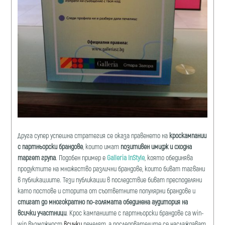
Друга супер успешна стратегия се оказа правенето на
кроскампании
с партньорски брандове
, които имат
позитивен имидж и сходна
таргет група
. Подобен пример е
Galleria InStyle
, която обединява
продуктите на множество различни брандове, които биват тагвани
в публикациите. Тези публикации в последствие биват пресподеляни
като постове и сторита от съответните популярни брандове и
стигат до многократно по-голямата обединена аудитория на
всички участници
. Крос кампаниите с партньорски брандове са win-
win възможност
всички
печелят, а последователите се наслаждават