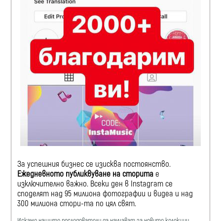
За успешния бизнес се изисква постоянство.
Ежедневното публиквуване на сторита
е
изключително важно.
Всеки ден в Instagram се
споделят над 95 милиона фотографии и видеа и над
300 милиона стори-та по цял свят.
Искаме нашите последователи да научават за новите колекции,