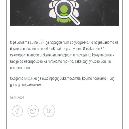
С работата си по
B2N
за пореден път се убедихме, че познаването на
бизнеса на клиента е ключов фактор за успех. И макар, че 3D
секторът е много инженерен, непознат и труден за комуникация –
бързо се настроихме на тяхното темпо. Така разчупихме всички
стереотипи.
Следете
блога
ни за още предизвикателства, които поемаме – без
дори да се замислим.
18.01.2021