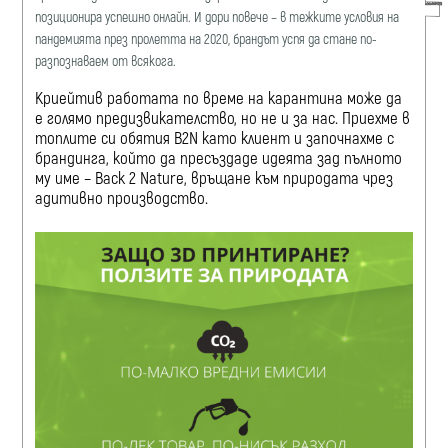
позиционира успешно онлайн. И дори повече – в тежките условия на
пандемията през пролетта на 2020, брандът успя да стане по-
разпознаваем от всякога.
Криейтив работата по време на карантина може да
е голямо предизвикателство, но не и за нас. Приехме в
топлите си обятия
B2N
като клиент и започнахме с
брандинга, който да пресъздаде идеята зад пълното
му име – Back 2 Nature, връщане към прирoдата чрез
адитивно производство.