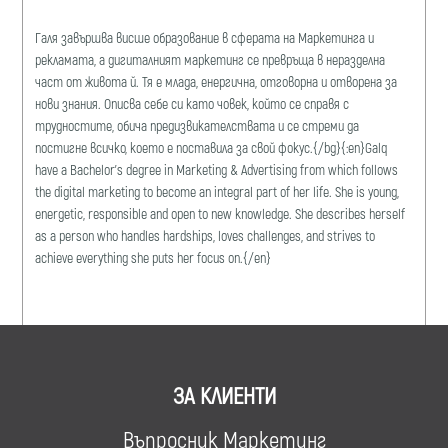
Галя завършва висше образование в сферата на Маркетинга и
рекламата, a дигиталният маркетинг се превръща в неразделна
част от живота й. Тя е млада, енергична, отговорна и отворена за
нови знания. Описва себе си като човек, който се справя с
трудностите, обича предизвикателствата и се стреми да
постигне всичко, което е поставила за свой фокус.{/bg}{:en}Galq
have a Bachelor's degree in Marketing & Advertising from which follows
the digital marketing to become an integral part of her life. She is young,
energetic, responsible and open to new knowledge. She describes herself
as a person who handles hardships, loves challenges, and strives to
achieve everything she puts her focus on.{/en}
ЗА КЛИЕНТИ
Въпросник Маркетинг