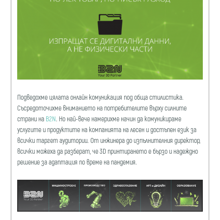
Подведохме цялата онлайн комуникация под обща стилистика.
Съсредоточихме вниманието на потребителите върху силните
страни на
B2N
. Но най-вече намерихме начин да комуникираме
услугите и продуктите на компанията на лесен и достъпен език за
всички таргет аудитории. От инжинера до изпълнителния директор,
всички можеха да разберат, че 3D принтирането е бързо и надеждно
решение за адаптация по време на пандемия.