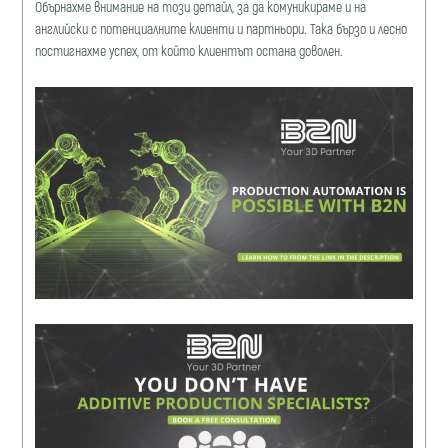
Обърнахме внимание на този детайл, за да комуникираме и на
английски с потенциалните клиенти и партньори. Така бързо и лесно
постигнахме успех, от който клиентът остана доволен.