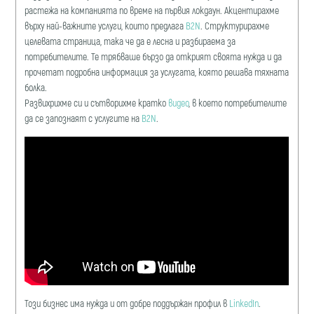
растежа на компанията по време на първия локдаун. Акцентирахме
върху най-важните услуги, които предлага
B2N
. Структурирахме
целевата страница, така че да е лесна и разбираема за
потребителите. Те трябваше бързо да открият своята нужда и да
прочетат подробна информация за услугата, която решава тяхната
болка.
Развихрихме си и сътворихме кратко
видео
, в което потребителите
да се запознаят с услугите на
B2N
.
Този бизнес има нужда и от добре поддържан профил в
LinkedIn
.