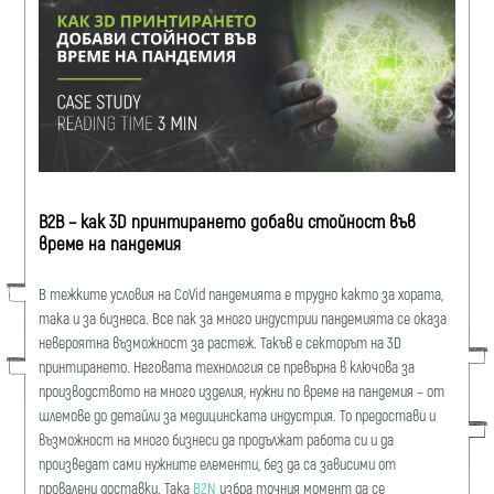
B2B – как 3D принтирането добави стойност във
време на пандемия
В тежките условия на CoVid пандемията е трудно както за хората,
така и за бизнеca. Все пак за много индустрии пандемията се оказа
невероятна възможност за растеж. Такъв е секторът на 3D
принтирането. Неговата технология се превърна в ключова за
производството на много изделия, нужни по време на пандемия – от
шлемове до детайли за медицинската индустрия. То предостави и
възможност на много бизнеси да продължат работа си и да
произведат сами нужните елементи, без да са зависими от
провалени доставки. Така
B2N
избра точния момент да се