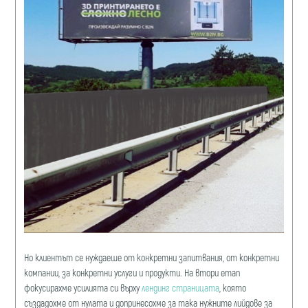
Но клиентът се нуждаеше от конкретни запитвания, от конкретни
компании, за конкретни услуги и продукти. На втори етап
фокусирахме усилията си върху
лендинг страницата
, която
създадохме от нулата и допринесохме за така нужните лийдове за