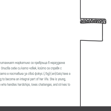
игиталният маркетинг се превръща в неразделна
 Описва себе си като човек, който се справя с
то е поставила за свой фокус.{/bg}{:en}Galq have a
to become an integral part of her life. She is young,
 who handles hardships, loves challenges, and strives to