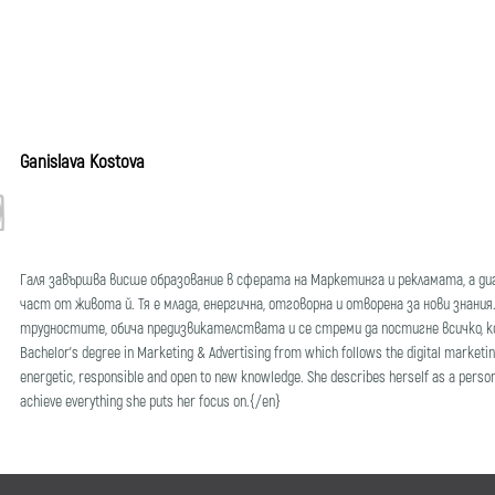
Ganislava Kostova
Галя завършва висше образование в сферата на Маркетинга и рекламата, a д
част от живота й. Тя е млада, енергична, отговорна и отворена за нови знания.
трудностите, обича предизвикателствата и се стреми да постигне всичко, кое
Bachelor's degree in Marketing & Advertising from which follows the digital marketing 
energetic, responsible and open to new knowledge. She describes herself as a person
achieve everything she puts her focus on.{/en}