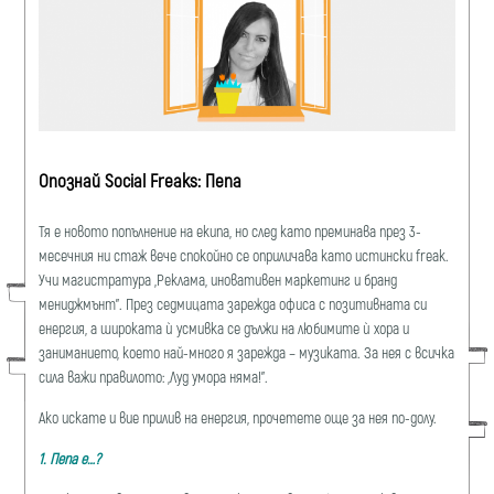
Опознай Social Freaks: Пепа
Тя е новото попълнение на екипа, но след като преминава през 3-
месечния ни стаж вече спокойно се оприличава като истински freak.
Учи магистратура „Реклама, иновативен маркетинг и бранд
мениджмънт”. През седмицата зарежда офиса с позитивната си
енергия, а широката ѝ усмивка се дължи на любимите ѝ хора и
заниманието, което най-много я зарежда – музиката. За нея с всичка
сила важи правилото: „Луд умора няма!”.
Ако искате и вие прилив на енергия, прочетете още за нея по-долу.
1. Пепа е
…?