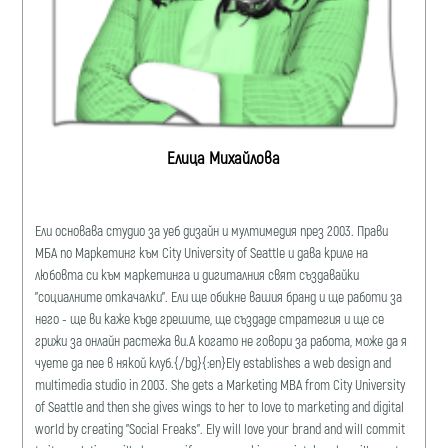
Елица Михайлова
Ели основава студио за уеб дизайн и мултимедия през 2003. Прави
МБА по Маркетинг към City University of Seattle и дава криле на
любовта си към маркетинга и дигиталния свят създавайки
"социалните откачалки". Ели ще обикне вашия бранд и ще работи за
него - ще ви каже къде грешите, ще създаде стратегия и ще се
грижи за онлайн растежа ви.А когато не говори за работа, може да я
чуете да пее в някой клуб.{/bg}{:en}Ely establishes a web design and
multimedia studio in 2003. She gets a Marketing MBA from City University
of Seattle and then she gives wings to her to love to marketing and digital
world by creating "Social Freaks". Ely will love your brand and will commit