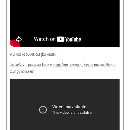
А и кой не обича сладки неща?
Харесвам и реклами, които създават истории, без да те заливат с
хиляди послания: