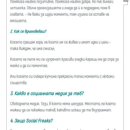
Понякога наивно позитивна. Понякога наивно добра. Но пък винаги
истинска. Обича организацията и гледа да ѝ е подредено, поне в
главата. – Не важи за щури моменти, там изцяло се оставя на
емоцията.
2. Как се вдъхновяваш?
Когато срещам хора, на които им се живее и имат идеи и цели –
така виждам, че има смисъл;
Когато на пътя ми се изпречат красиви гледки каращи ме да спра за
малко и да си помечтая;
Или когато си събера купчина прекрасни топли моменти с любими
същества.
3. Какво е социалната медия за теб?
Свободната медия. Тази, в която няма цензура. Мястото, на което
можеш да се покажеш такъв, какъвто искаш да те възприемат.
4. Защо Social Freaks?