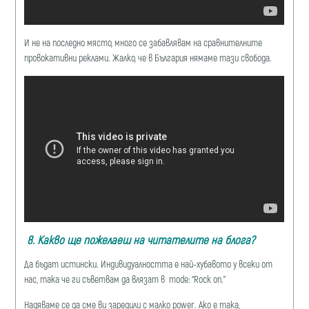
И не на последно място, много се забавлявам на сравнителните
провокативни реклами. Жалко, че в България нямаме тази свобода.
8.
Какво ще пожелаеш на читателите на блога?
Да бъдат истински. Индивидуалността е най-хубавото у всеки от
нас, така че ги съветвам да влязат в mode: “Rock on.”
Надяваме се да сме ви заредили с малко power. Ако е така,