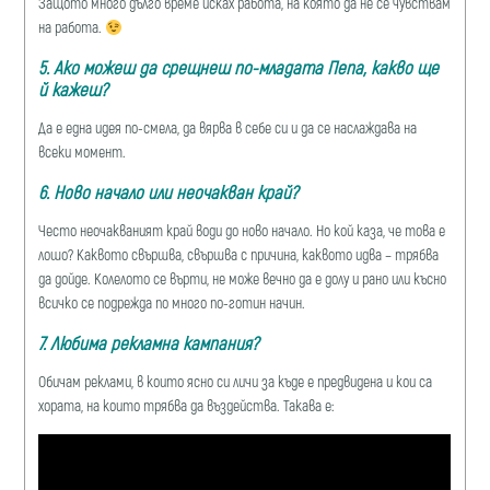
Защото много дълго време исках работа, на която да не се чувствам
на работа.
5. Ако можеш да срещнеш по-младата
Пепа
, какво ще
й кажеш?
Да е една идея по-смела, да вярва в себе си и да се наслаждава на
всеки момент.
6. Ново начало или неочакван край?
Често неочакваният край води до ново начало. Но кой каза, че това е
лошо? Каквото свършва, свършва с причина, каквото идва – трябва
да дойде. Колелото се върти, не може вечно да е долу и рано или късно
всичко се подрежда по много по-готин начин.
7. Любима рекламна кампания?
Обичам реклами, в които ясно си личи за къде е предвидена и кои са
хората, на които трябва да въздейства. Такава е: