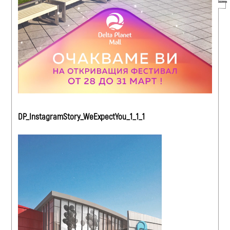
DP_InstagramStory_WeExpectYou_1_1_1
Видео