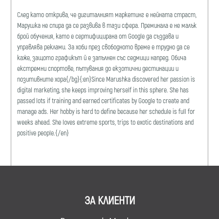
След като открива, че дигиталният маркетинг е нейната страст,
Марушка не спира да се развива в тази сфера. Преминала е не малък
брой обучения, като е сертифицирана от Google да създава и
управлява реклами. За хоби през свободното време е трудно да се
каже, защото графикът й е запълнен със седмици напред. Обича
екстремни спортове, пътувания до екзотични дестинации и
позитивните хора{/bg}{:en}Since Marushka discovered her passion is
digital marketing, she keeps improving herself in this sphere. She has
passed lots if training and earned certificates by Google to create and
manage ads. Her hobby is hard to define because her schedule is full for
weeks ahead. She loves extreme sports, trips to exotic destinations and
positive people.{/en}
ЗА КЛИЕНТИ