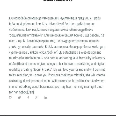
Ели основава студио за уеб дизайн и мултимедия през 2003. Прави
МБА по Маркетинг към City University of Seattle и дава криле на
любовта си към маркетинга и дигиталния свят създавайки
"социалните откачалки". Ели ще обикне вашия бранд и ще работи за
него - ще ви каже къде грешите, ще създаде стратегия и ще се
грижи за онлайн растежа ви.А когато не говори за работа, може да я
чуете да пее в някой клуб.{/bg}{:en}Ely establishes a web design and
multimedia studio in 2003. She gets a Marketing MBA from City University
of Seattle and then she gives wings to her to love to marketing and digital
world by creating "Social Freaks". Ely will love your brand and will commit
to its evolution, will show you if you are making a mistake, she will create
a strategy development plan and will make your brand flourish. And when
she is not talking about bussiness, you may hear her sing in a night club
for her hobby.{/en}