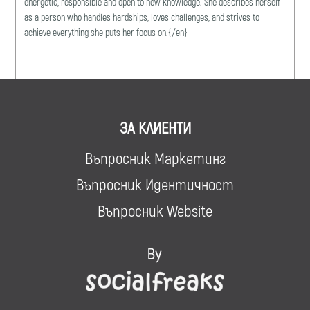
energetic, responsible and open to new knowledge. She describes herself
as a person who handles hardships, loves challenges, and strives to
achieve everything she puts her focus on.{/en}
ЗА КЛИЕНТИ
Въпросник Маркетинг
Въпросник Идентичност
Въпросник Website