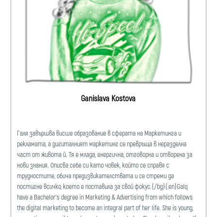
Ganislava Kostova
Галя завършва висше образование в сферата на Маркетинга и
рекламата, a дигиталният маркетинг се превръща в неразделна
част от живота й. Тя е млада, енергична, отговорна и отворена за
нови знания. Описва себе си като човек, който се справя с
трудностите, обича предизвикателствата и се стреми да
постигне всичко, което е поставила за свой фокус.{/bg}{:en}Galq
have a Bachelor's degree in Marketing & Advertising from which follows
the digital marketing to become an integral part of her life. She is young,