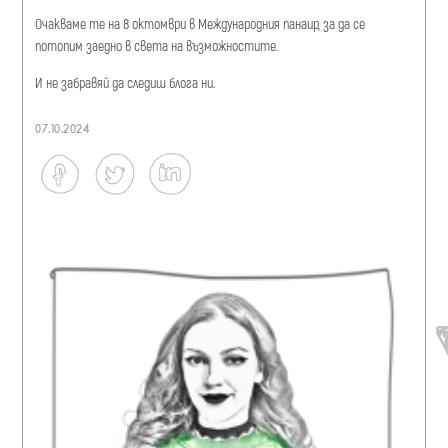
Очакваме те на 8 октомври в Международния панаир, за да се
потопим заедно в света на възможностите.
И не забравяй да следиш блога ни.
07.10.2024