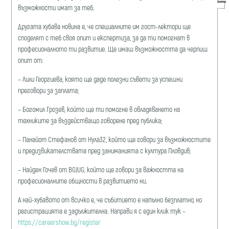
възможности имат за теб.
Другата хубава новина е, че специалните им гост-лектори ще
споделят с теб своя опит и експертиза, за да ти помогнат в
професионалното ти развитие. Ще имаш възможността да черпиш
опит от:
– Лили Георгиева, която ще даде полезни съвети за успешни
преговори за заплата;
– Богомил Грозев, който ще ти помогне в овладяването на
техниките за въздействащо говорене пред публика;
– Панайот Стефанов от Нула32, който ще говори за възможностите
и предизвикателствата пред заниманията с култура Пловдив;
– Найден Гочев от BGJUG, който ще говори за важността на
професионалните общности в развитието ни.
А най-хубавото от всичко е, че събитието е напълно безплатно, но
регистрацията е задължителна. Направи я с един клик тук –
https://careershow.bg/register