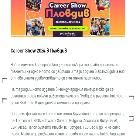
Career Show 2024 в Пловдив
Най-голямото кариерно експо, което събира топ работодатели и
таланти на едно място, се завръща и тази година в гр.Пловдив, а ние
отново имаме удоволствието да сме техни партньори.
На тазгодишното издание в Международния панаир може да се
срещнеш с още повече работодатели от Пловдив и региона, както и
да се включиш в целодневна семинарна програма.
Част от фирмите, с които ще имаш възможността да се срещнеш,
са: 1-Stream, UNIQA Software-Service Bulgaria, Accenture Bulgaria, А1,
EVN, Alcao, Hanon Systems Plovdiv, ICT Strypes, TED Bed и др. И не само
това. Можеш да разбереш лично от работодателите какви кариерни