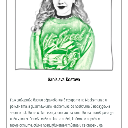
Ganislava Kostova
Галя завършва висше образование в сферата на Маркетинга и
рекламата, a дигиталният маркетинг се превръща в неразделна
част от живота й. Тя е млада, енергична, отговорна и отворена за
нови знания. Описва себе си като човек, който се справя с
трудностите, обича предизвикателствата и се стреми да