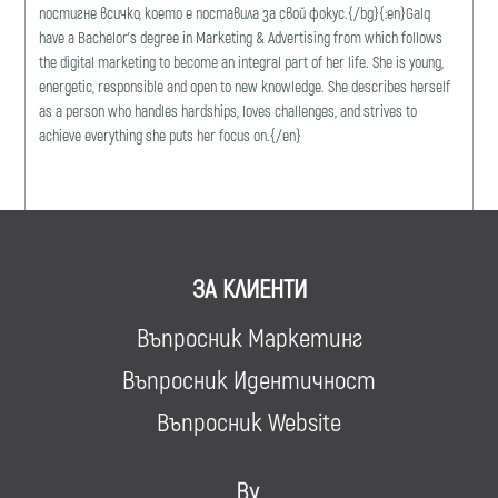
постигне всичко, което е поставила за свой фокус.{/bg}{:en}Galq
have a Bachelor's degree in Marketing & Advertising from which follows
the digital marketing to become an integral part of her life. She is young,
energetic, responsible and open to new knowledge. She describes herself
as a person who handles hardships, loves challenges, and strives to
achieve everything she puts her focus on.{/en}
ЗА КЛИЕНТИ
Въпросник Маркетинг
Въпросник Идентичност
Въпросник Website