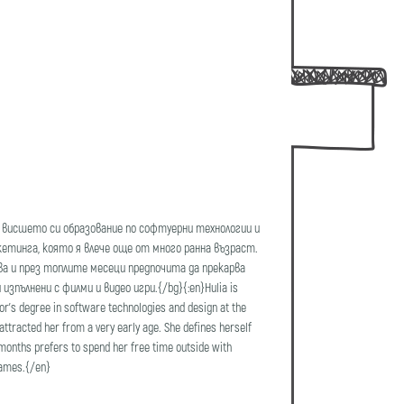
ла висшето си образование по софтуерни технологии и
кетинга, която я влече още от много ранна възраст.
ува и през топлите месеци предпочита да прекарва
зпълнени с филми и видео игри.{/bg}{:en}Hulia is
or's degree in software technologies and design at the
 attracted her from a very early age. She defines herself
m months prefers to spend her free time outside with
 games.{/en}