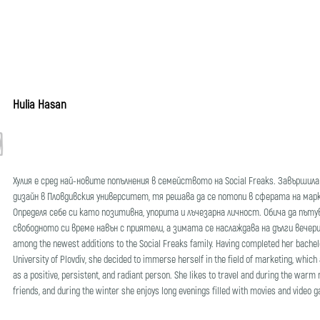
Hulia Hasan
Хулия е сред най-новите попълнения в семейството на Social Freaks. Завърши
дизайн в Пловдивския университет, тя решава да се потопи в сферата на мар
Определя себе си като позитивна, упорита и лъчезарна личност. Обича да път
свободното си време навън с приятели, а зимата се наслаждава на дълги вечери и
among the newest additions to the Social Freaks family. Having completed her bachel
University of Plovdiv, she decided to immerse herself in the field of marketing, which
as a positive, persistent, and radiant person. She likes to travel and during the war
friends, and during the winter she enjoys long evenings filled with movies and video