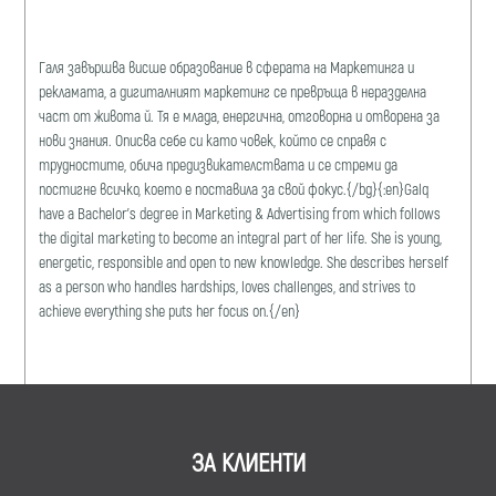
Галя завършва висше образование в сферата на Маркетинга и
рекламата, a дигиталният маркетинг се превръща в неразделна
част от живота й. Тя е млада, енергична, отговорна и отворена за
нови знания. Описва себе си като човек, който се справя с
трудностите, обича предизвикателствата и се стреми да
постигне всичко, което е поставила за свой фокус.{/bg}{:en}Galq
have a Bachelor's degree in Marketing & Advertising from which follows
the digital marketing to become an integral part of her life. She is young,
energetic, responsible and open to new knowledge. She describes herself
as a person who handles hardships, loves challenges, and strives to
achieve everything she puts her focus on.{/en}
ЗА КЛИЕНТИ