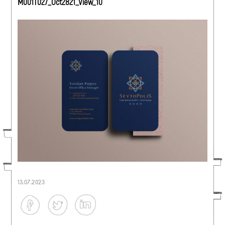
M001T027_Oct2821_View_10
13.07.2023