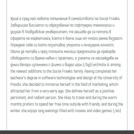
Хулия е сред най-новите попълнения в семейството на Social Freaks.
Завършила висшето си образование по софтуерни технологии и
дизайн в Пловдивския университет, тя решава да се потопи в
сферата на маркетинга, която я влече още от много ранна възраст.
Определя себе си като позитивна, упорита и лъчезарна личност.
Обича да пътува и през топлите месеци предпочита да прекарва
свободното си време навън с приятели, а зимата се наслаждава на
дълги вечери изпълнени с филми и видео игри.{/bg}{:en}Hulia is among
the newest additions to the Social Freaks family. Having completed her
bachelor's degree in software technologies and design at the University of
Plovdiv, she decided to immerse herself in the field of marketing, which
attracted her from a very early age. She defines herself as a positive,
persistent, and radiant person. She likes to travel and during the warm
months prefers to spend her free time outside with friends, and during the
winter she enjoys long evenings filled with movies and video games.{/en}