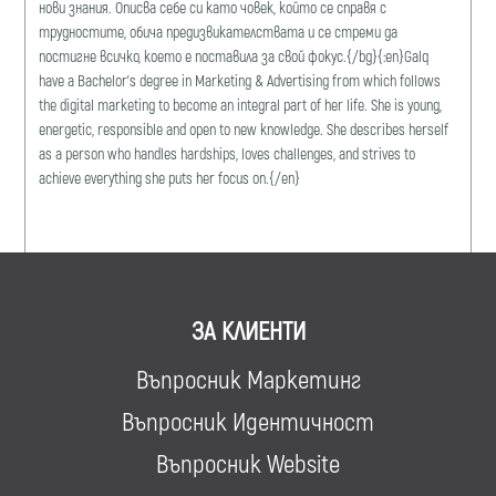
нови знания. Описва себе си като човек, който се справя с
трудностите, обича предизвикателствата и се стреми да
постигне всичко, което е поставила за свой фокус.{/bg}{:en}Galq
have a Bachelor's degree in Marketing & Advertising from which follows
the digital marketing to become an integral part of her life. She is young,
energetic, responsible and open to new knowledge. She describes herself
as a person who handles hardships, loves challenges, and strives to
achieve everything she puts her focus on.{/en}
ЗА КЛИЕНТИ
Въпросник Маркетинг
Въпросник Идентичност
Въпросник Website