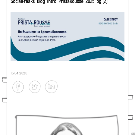
SocialFreaks_Blog_Intro_PristaRousse_2025_bg (2)
15.04.2025