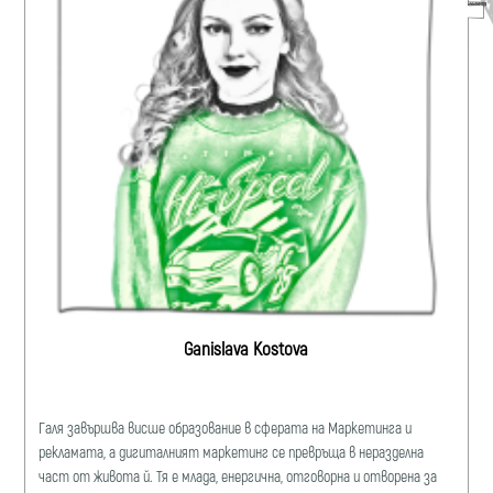
Ganislava Kostova
Галя завършва висше образование в сферата на Маркетинга и
рекламата, a дигиталният маркетинг се превръща в неразделна
част от живота й. Тя е млада, енергична, отговорна и отворена за