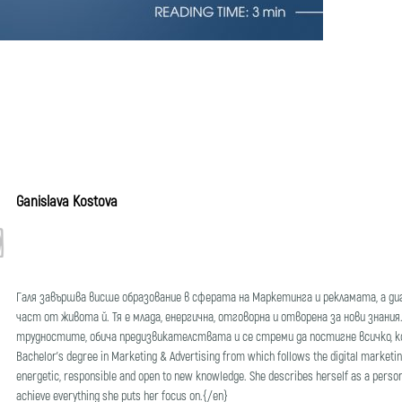
Ganislava Kostova
Галя завършва висше образование в сферата на Маркетинга и рекламата, a д
част от живота й. Тя е млада, енергична, отговорна и отворена за нови знания.
трудностите, обича предизвикателствата и се стреми да постигне всичко, кое
Bachelor's degree in Marketing & Advertising from which follows the digital marketing 
energetic, responsible and open to new knowledge. She describes herself as a person
achieve everything she puts her focus on.{/en}