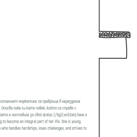
игиталният маркетинг се превръща в неразделна
 Описва себе си като човек, който се справя с
то е поставила за свой фокус.{/bg}{:en}Galq have a
to become an integral part of her life. She is young,
 who handles hardships, loves challenges, and strives to