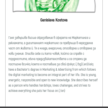
Ganislava Kostova
Галя завършва висше образование в сферата на Маркетинга и
рекламата, a дигиталният маркетинг се превръща в неразделна
част от живота й. Тя е млада, енергична, отговорна и отворена за
нови знания. Описва себе си като човек, който се справя с
трудностите, обича предизвикателствата и се стреми да
постигне всичко, което е поставила за свой фокус.{/bg}{:en}Galq
have a Bachelor's degree in Marketing & Advertising from which follows
the digital marketing to become an integral part of her life. She is young,
energetic, responsible and open to new knowledge. She describes herself
as a person who handles hardships, loves challenges, and strives to
achieve everything she puts her focus on.{/en}