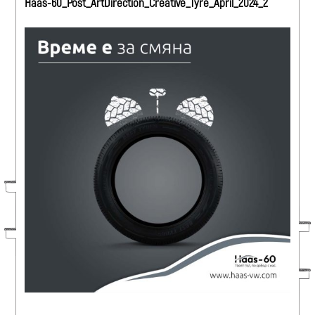
Haas-60_Post_ArtDirection_Creative_Tyre_April_2024_2