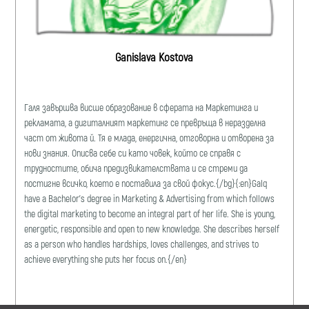
Ganislava Kostova
Галя завършва висше образование в сферата на Маркетинга и
рекламата, a дигиталният маркетинг се превръща в неразделна
част от живота й. Тя е млада, енергична, отговорна и отворена за
нови знания. Описва себе си като човек, който се справя с
трудностите, обича предизвикателствата и се стреми да
постигне всичко, което е поставила за свой фокус.{/bg}{:en}Galq
have a Bachelor's degree in Marketing & Advertising from which follows
the digital marketing to become an integral part of her life. She is young,
energetic, responsible and open to new knowledge. She describes herself
as a person who handles hardships, loves challenges, and strives to
achieve everything she puts her focus on.{/en}