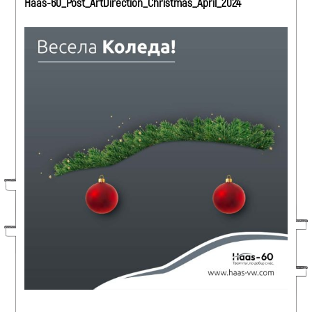
Haas-60_Post_ArtDirection_Christmas_April_2024