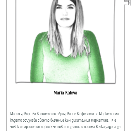
Maria Kaleva
Мария завършва висшето си образование в сферата на Маркетинга,
където осъзнава своето влечение към дигиталния маркетинг. Тя е
човек с огромен интерес към новите знания и приема всяка задача за