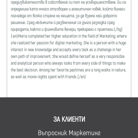
предизвикателство в собствения си път на усъвършенстване. Би се
определила като много отговорен и аналитичен човек, който винаги
поглежда от всяка страна на нещата, за да вземе най-доброто
решение. Сред любимите й развлечения са дълга разходка сред
природата, както и филмовите вечери, прекарани с приятели.{/bg}
{:en}Maria completed her higher education in the field of Marketing, where
she realized her passion for digital marketing. She is a person with a huge
interest in new knowledge and accepts every task as a challenge in her
own path of improvement. She would define herself as a very responsible
and analytical person who always looks from every side of things to make
the best decision. Among her favorite pastimes are a long walks in nature,
as well as movie nights spent with friends.{/en}
ЗА КЛИЕНТИ
Въпросник Маркетинг