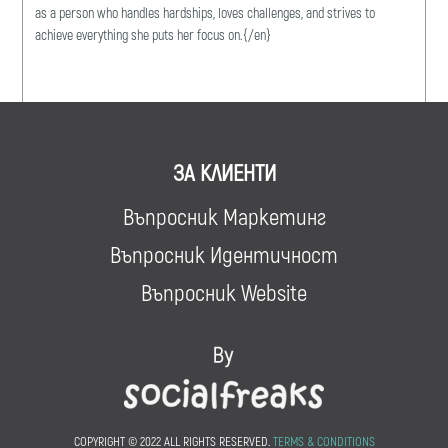
as a person who handles hardships, loves challenges, and strives to
achieve everything she puts her focus on.{/en}
ЗА КЛИЕНТИ
Въпросник Маркетинг
Въпросник Идентичност
Въпросник Website
COPYRIGHT © 2022 ALL RIGHTS RESERVED.
TERMS & CONDITIONS