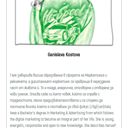
Ganislava Kostova
Галя завършва висше образование в сферата на Маркетинга и
рекламата, a дигиталният маркетинг се превръща в неразделна
част от живота й. Тя е млада, енергична, отговорна и отворена за
нови знания. Описва себе си като човек, който се справя с
трудностите, обича предизвикателствата и се стреми да
постигне всичко, което е поставила за свой фокус.{/bg}{:en}Galq
have a Bachelor's degree in Marketing & Advertising from which follows
the digital marketing to become an integral part of her life. She is young,
energetic, responsible and open to new knowledge. She describes herself