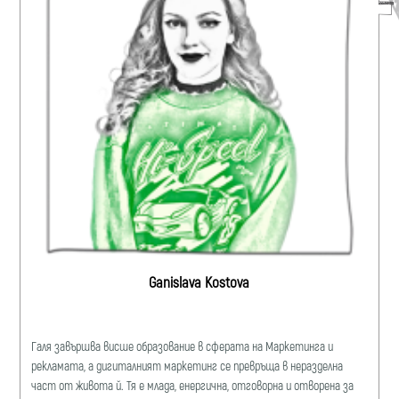
Ganislava Kostova
Галя завършва висше образование в сферата на Маркетинга и
рекламата, a дигиталният маркетинг се превръща в неразделна
част от живота й. Тя е млада, енергична, отговорна и отворена за