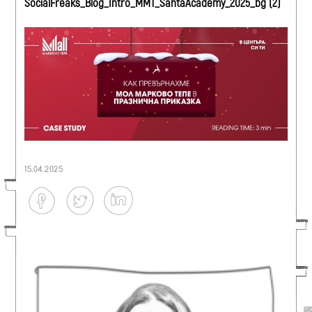
SocialFreaks_Blog_Intro_MMT_SantaAcademy_2025_bg (2)
15.04.2025