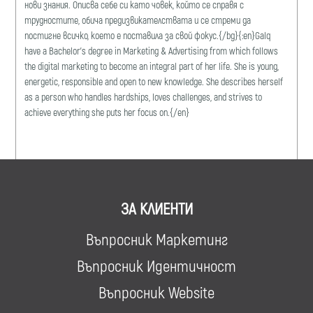
нови знания. Описва себе си като човек, който се справя с
трудностите, обича предизвикателствата и се стреми да
постигне всичко, което е поставила за свой фокус.{/bg}{:en}Galq
have a Bachelor's degree in Marketing & Advertising from which follows
the digital marketing to become an integral part of her life. She is young,
energetic, responsible and open to new knowledge. She describes herself
as a person who handles hardships, loves challenges, and strives to
achieve everything she puts her focus on.{/en}
ЗА КЛИЕНТИ
Въпросник Маркетинг
Въпросник Идентичност
Въпросник Website