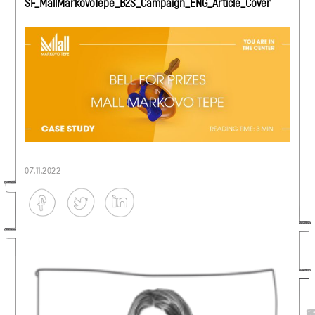
SF_MallMarkovoTepe_B2S_Campaign_ENG_Article_Cover
07.11.2022