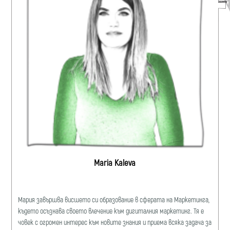
Maria Kaleva
Мария завършва висшето си образование в сферата на Маркетинга,
където осъзнава своето влечение към дигиталния маркетинг. Тя е
човек с огромен интерес към новите знания и приема всяка задача за