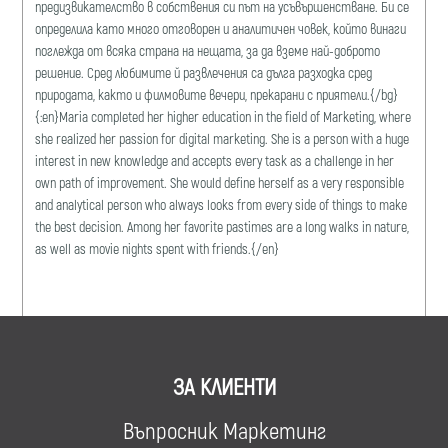
предизвикателство в собствения си път на усъвършенстване. Би се
определила като много отговорен и аналитичен човек, който винаги
поглежда от всяка страна на нещата, за да вземе най-доброто
решение. Сред любимите й развлечения са дълга разходка сред
природата, както и филмовите вечери, прекарани с приятели.{/bg}
{:en}Maria completed her higher education in the field of Marketing, where
she realized her passion for digital marketing. She is a person with a huge
interest in new knowledge and accepts every task as a challenge in her
own path of improvement. She would define herself as a very responsible
and analytical person who always looks from every side of things to make
the best decision. Among her favorite pastimes are a long walks in nature,
as well as movie nights spent with friends.{/en}
ЗА КЛИЕНТИ
Въпросник Маркетинг